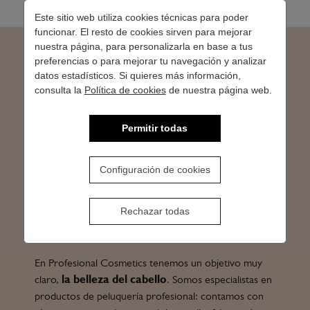
Este sitio web utiliza cookies técnicas para poder
funcionar. El resto de cookies sirven para mejorar
nuestra página, para personalizarla en base a tus
preferencias o para mejorar tu navegación y analizar
Especialistas en
datos estadísticos. Si quieres más información,
consulta la
Política de cookies
de nuestra página web.
productos de peluquería
Permitir todas
Somos fabricantes de productos de peluquería,
barbería y estética. Nuestro especialidad es la
Configuración de cookies
fabricación de tintes para el cabello. Nuestra
coloración Artecolor ahora con 130 colores, es
reconocida internacionalmente por su excelencia.
Rechazar todas
También fabricamos marca privada y vendemos a
granel para llenado local.
En Profesional Cosmetics tenemos un objetivo muy
claro,
la belleza del cabello
. Somos especialistas en
productos de peluquería profesional: contamos con