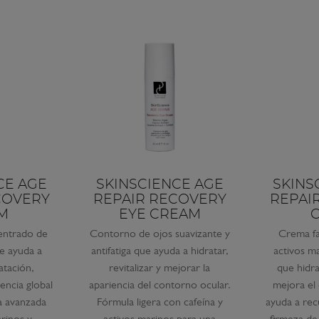
CE AGE
SKINSCIENCE AGE
SKINS
COVERY
REPAIR RECOVERY
REPAI
M
EYE CREAM
entrado de
Contorno de ojos suavizante y
Crema fac
ue ayuda a
antifatiga que ayuda a hidratar,
activos m
atación,
revitalizar y mejorar la
que hidr
encia global
apariencia del contorno ocular.
mejora el
la avanzada
Fórmula ligera con cafeína y
ayuda a rec