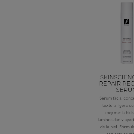
SKINSCIEN
REPAIR RE
SERU
Sérum facial conc
textura ligera q
mejorar la hidr
luminosidad y apari
de la piel. Fórmu