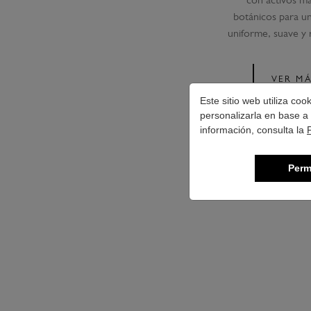
con activos ma
botánicos para un
uniforme, suave y r
VER M
Este sitio web utiliza co
personalizarla en base a 
información, consulta la
Perm