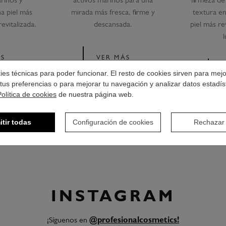
rinos y
activos marinos para una
firmeza de 
a piel más
mirada más fresca, firme y
textura e
evitalizada.
descansada.
piel más rev
ÁS
VER MÁS
okies técnicas para poder funcionar. El resto de cookies sirven para mej
tus preferencias o para mejorar tu navegación y analizar datos estadís
Política de cookies
de nuestra página web.
itir todas
Configuración de cookies
Rechazar
INSTAGRAM
¡Síguenos en
@profesionalcosmetics!