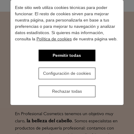
Este sitio web utiliza cookies técnicas para poder
funcionar. El resto de cookies sirven para mejorar
nuestra página, para personalizarla en base a tus
preferencias o para mejorar tu navegación y analizar
Especialistas en
datos estadísticos. Si quieres más información,
consulta la
Política de cookies
de nuestra página web.
productos de peluquería
Permitir todas
Somos fabricantes de productos de peluquería,
barbería y estética. Nuestro especialidad es la
Configuración de cookies
fabricación de tintes para el cabello. Nuestra
coloración Artecolor ahora con 130 colores, es
reconocida internacionalmente por su excelencia.
Rechazar todas
También fabricamos marca privada y vendemos a
granel para llenado local.
En Profesional Cosmetics tenemos un objetivo muy
claro,
la belleza del cabello
. Somos especialistas en
productos de peluquería profesional: contamos con