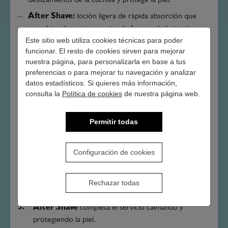
After Shave:
loción ligera de rápida absorción que
completa el servicio aportando frescor, hidratación y
Este sitio web utiliza cookies técnicas para poder
confort inmediato tras el afeitado.
funcionar. El resto de cookies sirven para mejorar
nuestra página, para personalizarla en base a tus
Del lavado al acabado: el servicio completo en
preferencias o para mejorar tu navegación y analizar
cabina
datos estadísticos. Si quieres más información,
consulta la
Política de cookies
de nuestra página web.
La fortaleza de 1982 For Men está en la coherencia entre
productos. Cuando trabajas con la línea completa, cada
Permitir todas
paso prepara el siguiente:
Balance Shampoo
limpia y equilibra el cuero
Configuración de cookies
cabelludo antes del servicio.
Shaving Gel
facilita un afeitado preciso, cómodo y
Rechazar todas
controlado.
After Shave
completa el servicio calmando y
protegiendo la piel.