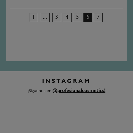
1
3
4
5
6
7
INSTAGRAM
¡Síguenos en
@profesionalcosmetics!