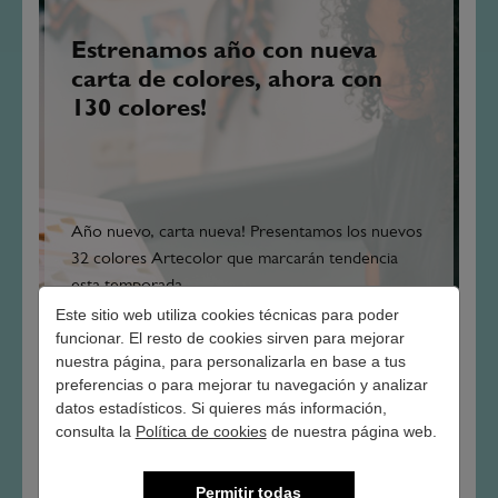
Estrenamos año con nueva
carta de colores, ahora con
130 colores!
Año nuevo, carta nueva! Presentamos los nuevos
32 colores Artecolor que marcarán tendencia
esta temporada.
Este sitio web utiliza cookies técnicas para poder
funcionar. El resto de cookies sirven para mejorar
Leer más
nuestra página, para personalizarla en base a tus
preferencias o para mejorar tu navegación y analizar
datos estadísticos. Si quieres más información,
consulta la
Política de cookies
de nuestra página web.
Permitir todas
03 / FEB / 2018