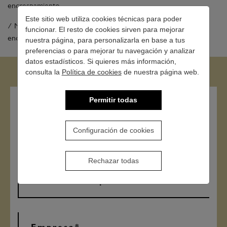
encrespamiento.
Este sitio web utiliza cookies técnicas para poder
/ Muy recomendable para cabellos ondulados, rizados o
funcionar. El resto de cookies sirven para mejorar
encrespados.
nuestra página, para personalizarla en base a tus
preferencias o para mejorar tu navegación y analizar
datos estadísticos. Si quieres más información,
consulta la
Política de cookies
de nuestra página web.
Permitir todas
Contacto
Configuración de cookies
Rechazar todas